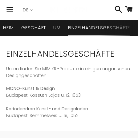
Suche
W
DE
Menü
HEIM
GESCHÄFT
UM
EINZELHANDELSGESCHÄFTE
EINZELHANDELSGESCHÄFTE
Unten finden Sie MIMIKRI-Produkte in einigen ungarischen
Designgeschäften
MONO-Kunst & Design
Budapest, Kossuth Lajos u. 12, 1053
--
Rododendron Kunst- und Designladen
Budapest, Semmelweis u. 19, 1052